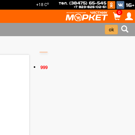
тел. (38475) 65-545
o
+18 C
16+
+7 923-625-02-51
0
›
999