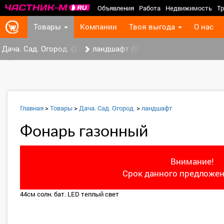
Объявления
Работа
Недвижимость
Тр
Товары
Компании
Твоя выгода
О нас
Дача. Сад. Огород. (2)
ландшафт (0)
‹
Главная
>
Товары
>
Дача. Сад. Огород.
>
ландшафт
Фонарь газонный
Внимание!
Срок данного предложен
44см солн. бат. LED теплый свет