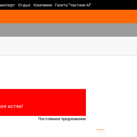
>
анспорт
Отдых
Компании
Газета "Частник-М"
ия истек!
Постоянное предложение