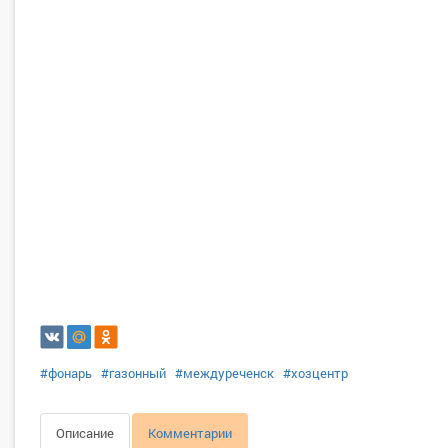
#фонарь
#газонный
#междуреченск
#хозцентр
Описание
Комментарии