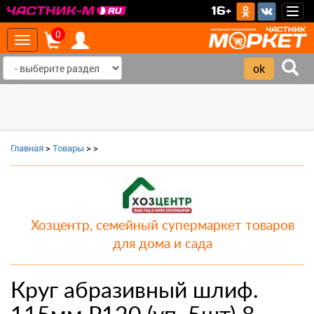
>
16+
Togg
navig
0
Toggle
navigation
‹
›
Главная
>
Товары
>
>
Хозцентр, семейный супермаркет товаров
для дома и сада
Круг абразивный шлиф.