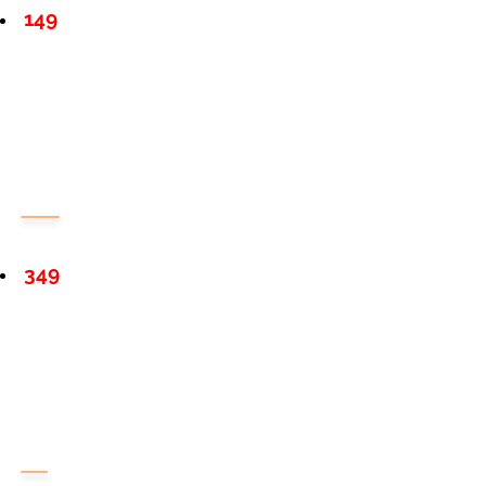
149
349