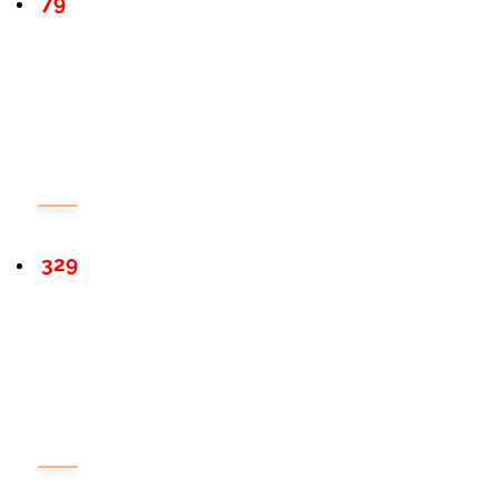
79
329