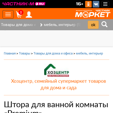
>
16+
Togg
navig
0
Toggle
navigation
Товары для дома и офиса (9)
мебель, интерьер (5)
‹
›
Главная
>
Товары
>
Товары для дома и офиса
>
мебель, интерьер
Хозцентр, семейный супермаркет товаров
для дома и сада
Штора для ванной комнаты