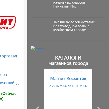
начальных классов
Гимназии N6.
Тысячи человек остались
без холодной воды в
кузбасском городе
торговая
КАТАЛОГИ
магазинов города
Предыдущий
С
енск
Магнит Косметик
ический, д.
c 22.07.2026 по 18.08.2026
ы
(Сейчас
о)