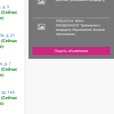
...
 д. 3
ы
(Сейчас
о)
ТРЕБУЕТСЯ - ВРАЧ-
ЭПИДЕМИОЛОГ Требования к
кандидату: Образование: Высшее
образование...
в, д. 21
ы
(Сейчас
о)
Подать объявление
, д. 7
ы
(Сейчас
о)
 зд. 14А
ы
(Сейчас
о)