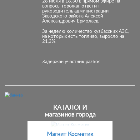
28 июля в 18.30 в прямом эфире на
вопросы горожан ответит
руководитель администрации
Заводского района Алексей
Александрович Ермолаев.
За неделю количество кузбасских АЗС,
на которых есть топливо, выросло на
21,3%.
Задержан участник разбоя.
КАТАЛОГИ
магазинов города
Предыдущий
С
Магнит Косметик